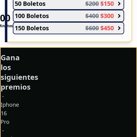
50
Boleto
s
$
200
$
150
100
Boleto
s
$
400
$
300
00
00
:
inutos
Segundos
150
Boleto
s
$
600
$
450
Gana
los
siguientes
premios
-
Iphone
16
Pro
-