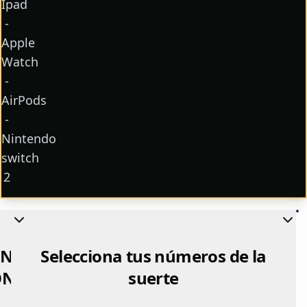
Ipad
-
Apple
Watch
-
AirPods
-
Nintendo
switch
2
Buscar número
NOS
Selecciona tus números de la
MAQUINITA
ONIBLES
suerte
DE LA